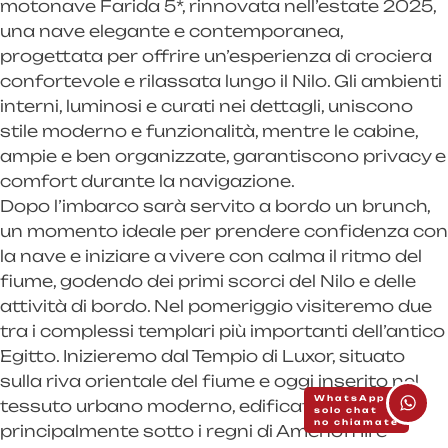
motonave Farida 5*, rinnovata nell’estate 2025,
una nave elegante e contemporanea,
progettata per offrire un’esperienza di crociera
confortevole e rilassata lungo il Nilo. Gli ambienti
interni, luminosi e curati nei dettagli, uniscono
stile moderno e funzionalità, mentre le cabine,
ampie e ben organizzate, garantiscono privacy e
comfort durante la navigazione.
Dopo l’imbarco sarà servito a bordo un brunch,
un momento ideale per prendere confidenza con
la nave e iniziare a vivere con calma il ritmo del
fiume, godendo dei primi scorci del Nilo e delle
attività di bordo. Nel pomeriggio visiteremo due
tra i complessi templari più importanti dell’antico
Egitto. Inizieremo dal Tempio di Luxor, situato
sulla riva orientale del fiume e oggi inserito nel
WhatsApp
tessuto urbano moderno, edificato
solo chat
no chiamate
principalmente sotto i regni di Amenofi III e