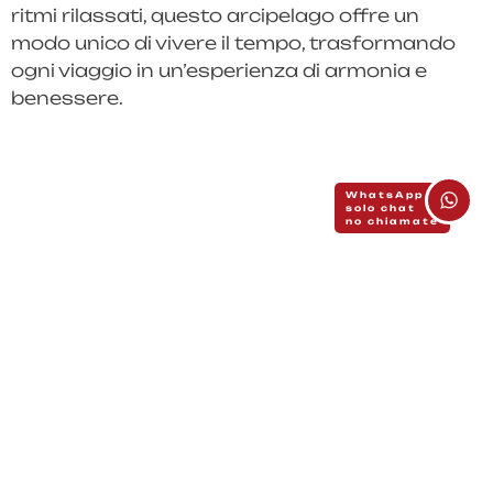
ritmi rilassati, questo arcipelago offre un
modo unico di vivere il tempo, trasformando
ogni viaggio in un’esperienza di armonia e
benessere.
WhatsApp
solo chat
no chiamate
© Etnika srls - P.Iva 02741440420
Capitale Sociale € 3.000,00 i.v. (interamente versato)
Privacy Policy
Cookie Policy